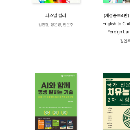
퍼스널 컬러
(개정증보4판)T
English to Chi
김민경, 정은영, 안은주
Foreign La
김인