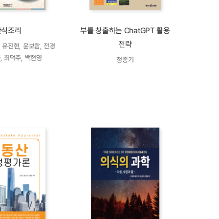
한식조리
부를 창출하는 ChatGPT 활용
전략
 유진현, 윤보람, 전경
, 최덕주, 백현영
정종기