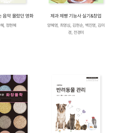
는 음악 몰랐던 영화
제과 제빵 기능사 실기&창업
혜, 정현혜
양혜영, 최영심, 김현순, 백진영, 김미
경, 전경미