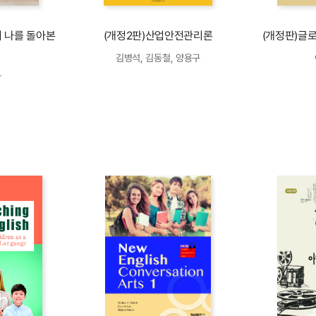
 나를 돌아본
(개정2판)산업안전관리론
(개정판)글로
김병석, 김동철, 양용구
창