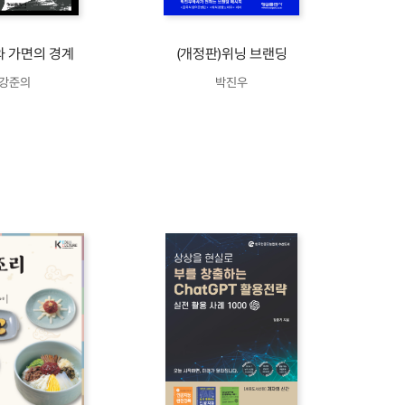
 가면의 경계
(개정판)위닝 브랜딩
강준의
박진우