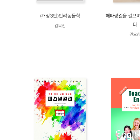
(개정3판)반려동물학
해파랑길을 걸으며
다
김옥진
권오