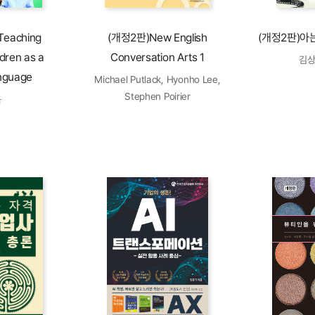
eaching
(개정2판)New English
(개정2판)아
ldren as a
Conversation Arts 1
김상
nguage
Michael Putlack, Hyonho Lee,
Stephen Poirier
옥