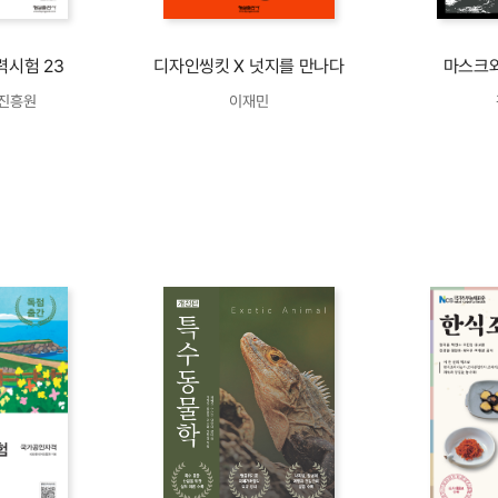
력시험 23
디자인씽킷 X 넛지를 만나다
마스크와
어진흥원
이재민