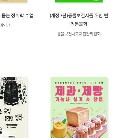
 듣는 정치학 수업
(개정3판)동물보건사를 위한 반
려동물학
이인성
동물보건사교재편찬위원회