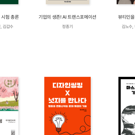
 시험 총론
기업의 생존! AI 트랜스포메이션
뷰티인을
, 김갑수
정종기
김노수,