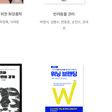
 위한 화장품학
반려동물 관리
 허정록, 이하정
박영석, 김병수, 한동운, 손찬구, 강대
상